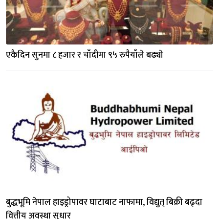
एकैदिन सुनमा ८ हजार र चाँदीमा ९५ रुपैयाँले बढ्याे
बुद्धभूमि नेपाल हाइड्रोपावर घाटाबाट नाफामा, विद्युत् बिक्री बढ्दा 
वित्तीय अवस्था सुधार