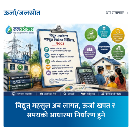
ऊर्जा/जलस्राेत
थप समाचार
विद्युत् महसुल अब लागत, ऊर्जा खपत र 
समयको आधारमा निर्धारण हुने