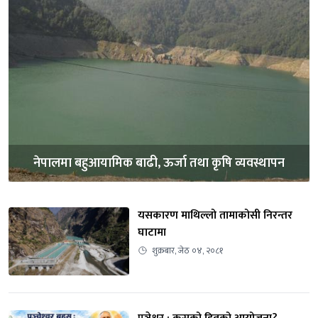
नेपालमा बहुआयामिक बाढी, ऊर्जा तथा कृषि व्यवस्थापन
यसकारण माथिल्लो तामाकोसी निरन्तर 
घाटामा
शुक्रबार, जेठ ०४, २०८१