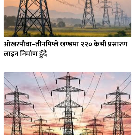
ओखरपौवा–तीनपिप्ले खण्डमा २२० केभी प्रसारण
लाइन निर्माण हुँदै