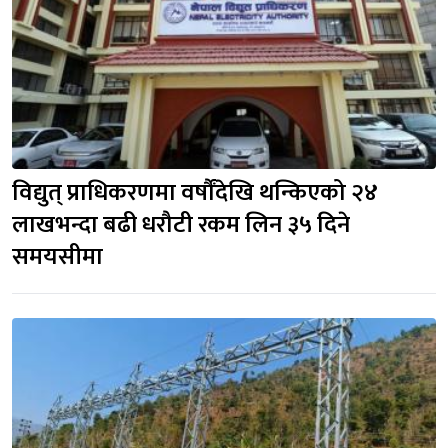
विद्युत् प्राधिकरणमा वर्षौंदेखि थन्किएको २४
लाखभन्दा बढी धरौटी रकम लिन ३५ दिने
समयसीमा