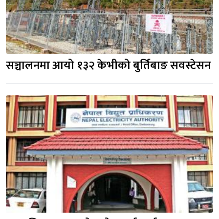
सञ्चालनमा आयो १३२ केभीको बुर्तिबाङ सवस्टेसन