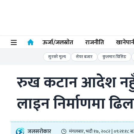
ऊर्जा/जलस्राेत
राजनीति
खानेपान
सुनको मूल्य
सेयर बजार
कुलमान घिसिङ
रुख कटान आदेश नहुँ
लाइन निर्माणमा ढिल
जलसरोकार
मंगलबार, भदौ १७, २०८२ | ०९:२१:१८ ब