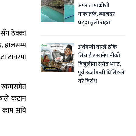
अपर तामाकोशी 
नाफातर्फ, ब्याजदर 
घट्दा ठूलो राहत
 सँग ठेक्का
तर, हालसम्म
अर्थमन्त्री वाग्ले ठोके 
सिंचाई र खानेपानीको 
वटा टावरमा
बिजुलीमा समेत भ्याट, 
पूर्व ऊर्जामन्त्री घिसिङले 
गरे विरोध
ता रकमसमेत
ेकाले कटान
ण काम अघि