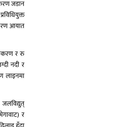
उपकरण जडान
विधियुक्त
पकरण आयात
धिकरण र रु
ग्दी नदी र
ारण लाइनमा
लविद्युत्
मेगावाट) र
िलाइ हुँदा