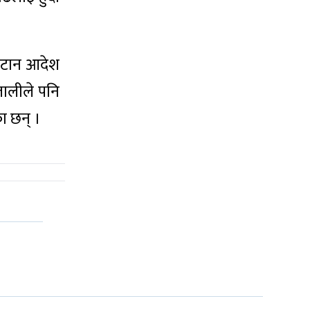
 कटान आदेश
जालीले पनि
का छन् ।