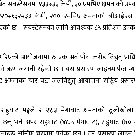
ाँडाखेत सबस्टेसनमा १३३÷३३ केभी, ३० एमभिए क्षमताको 
२२०÷१३२÷३३ केभी, २०० एमभिए क्षमताको जीआईएस प्र
लिएको छ । सबस्टेसनका लागि आवश्यक ८५ प्रतिशत उ
रिएको आयोजनामा रु एक अर्ब पाँच करोड विद्युत् प्रा
ो ऋण लगानी रहेको छ । यस प्रसारण लाइनमार्फत म्या
क्षमताका चार वटा जलविद्युत् आयोजना राष्ट्रिय प्रस
हुघाट–मङ्गले र २१.३ मेगावाट क्षमताको ठूलोखोला ज
छन् भने अपर राहुघाट (४८.५ मेगावाट), राहुघाट (४० 
ाहरू अन्तिम चरणमा पुगेका छन् । तर, प्रसारण लाइन ढ