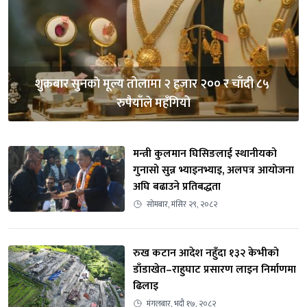
शुक्रबार सुनकाे मूल्य तोलामा २ हजार २०० र चाँदी ८५ 
रुपैयाँले महँगियो
मन्त्री कुलमान घिसिङलाई स्थानीयको 
गुनासो सुन्न भ्याइनभ्याइ, अलपत्र आयोजना 
अघि बढाउने प्रतिबद्धता
सोमबार, मंसिर २९, २०८२
रुख कटान आदेश नहुँदा १३२ केभीको 
डाँडाखेत–राहुघाट प्रसारण लाइन निर्माणमा 
ढिलाइ
मंगलबार, भदौ १७, २०८२