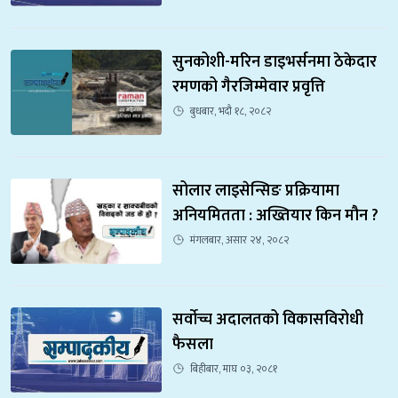
सुनकोशी-मरिन डाइभर्सनमा ठेकेदार 
रमणको गैरजिम्मेवार प्रवृत्ति
बुधबार, भदौ १८, २०८२
सोलार लाइसेन्सिङ प्रक्रियामा 
अनियमितता : अख्तियार किन मौन ?
मंगलबार, असार २४, २०८२
सर्वाेच्च अदालतको विकासविरोधी 
फैसला
बिहीबार, माघ ०३, २०८१