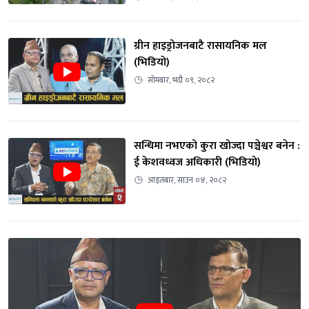
ग्रीन हाइड्रोजनबाटै रासायनिक मल 
(भिडियाे)
सोमबार, भदौ ०९, २०८२
सन्धिमा नभएको कुरा खोज्दा पञ्चेश्वर बनेन : 
ई केशवध्वज अधिकारी (भिडियाे)
आइतबार, साउन ०४, २०८२