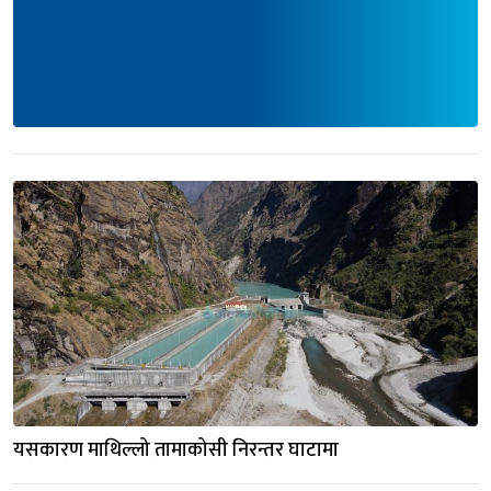
यसकारण माथिल्लो तामाकोसी निरन्तर घाटामा