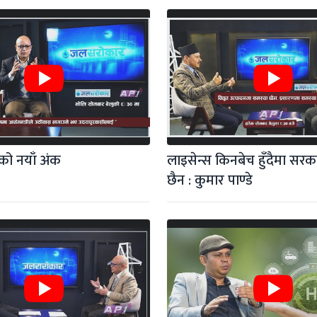
ो नयाँ अंक
लाइसेन्स किनबेच हुँदैमा सरक
छैन : कुमार पाण्डे