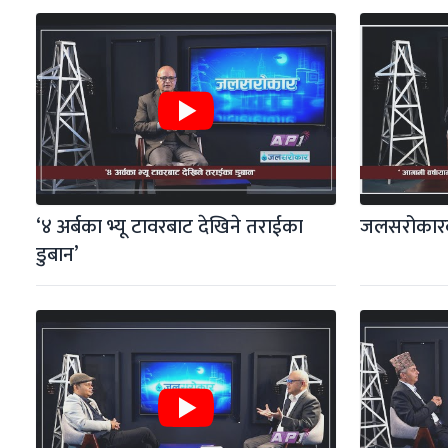
‘४ अर्बका भ्यू टावरबाट देखिने तराईका 
जलसरोकारक
डुबान’