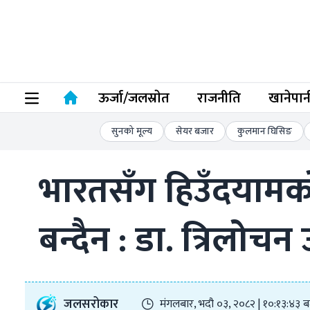
ऊर्जा/जलस्राेत
राजनीति
खानेपान
सुनको मूल्य
सेयर बजार
कुलमान घिसिङ
भारतसँग हिउँदयामको
बन्दैन : डा. त्रिलोचन 
जलसरोकार
मंगलबार, भदौ ०३, २०८२ | १०:१३:४३ ब