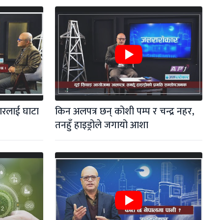
ारलाई घाटा 
किन अलपत्र छन् कोशी पम्प र चन्द्र नहर, 
तनहुँ हाइड्रोले जगायो आशा