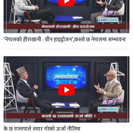
‘नेपालको हीराखानी : ग्रीन हाइड्रोजन’,कस्तो छ नेपालमा सम्भावना
के छ रास्वपाले तयार गरेको ऊर्जा नीतिमा