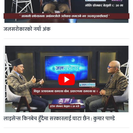
जलसरोकारको नयाँ अंक
लाइसेन्स किनबेच हुँदैमा सरकारलाई घाटा छैन : कुमार पाण्डे