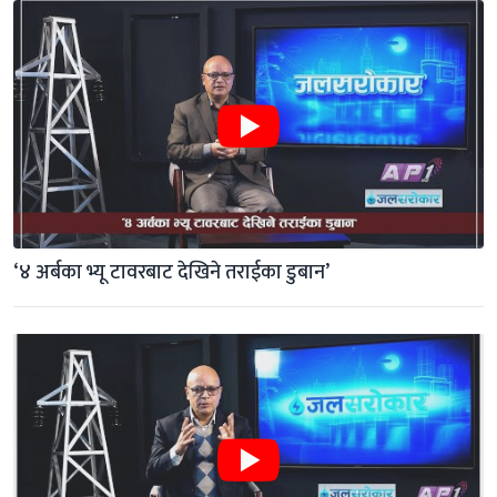
‘४ अर्बका भ्यू टावरबाट देखिने तराईका डुबान’