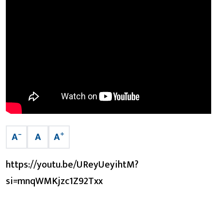
–
+
A
A
A
https://youtu.be/UReyUeyihtM?
si=mnqWMKjzc1Z92Txx