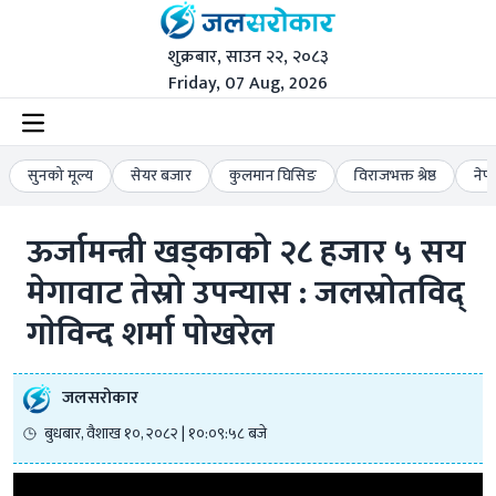
शुक्रबार, साउन २२, २०८३
Friday, 07 Aug, 2026
सुनको मूल्य
सेयर बजार
कुलमान घिसिङ
विराजभक्त श्रेष्ठ
नेप
ऊर्जामन्त्री खड्काको २८ हजार ५ सय 
मेगावाट तेस्रो उपन्यास : जलस्रोतविद् 
गाेविन्द शर्मा पोखरेल
जलसरोकार
बुधबार, वैशाख १०, २०८२ | १०:०९:५८ बजे