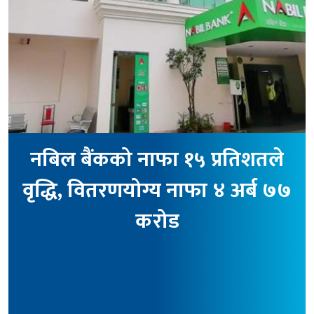
नबिल बैंकको नाफा १५ प्रतिशतले
वृद्धि, वितरणयोग्य नाफा ४ अर्ब ७७
करोड