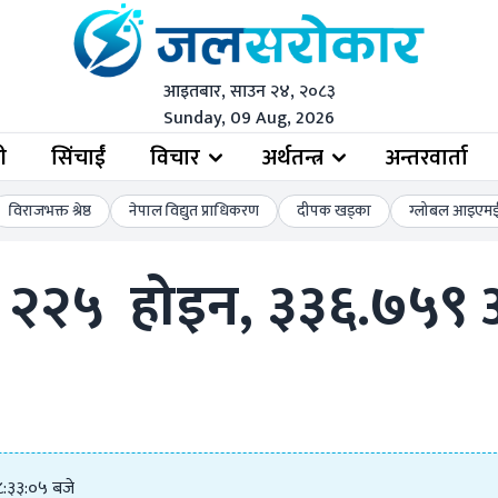
आइतबार, साउन २४, २०८३
Sunday, 09 Aug, 2026
ी
सिंचाईं
विचार
अर्थतन्त्र
अन्तरवार्ता
विराजभक्त श्रेष्ठ
नेपाल विद्युत प्राधिकरण
दीपक खड्का
ग्लोबल आइएमई 
ल २२५  होइन, ३३६.७५९ अ
८:३३:०५ बजे