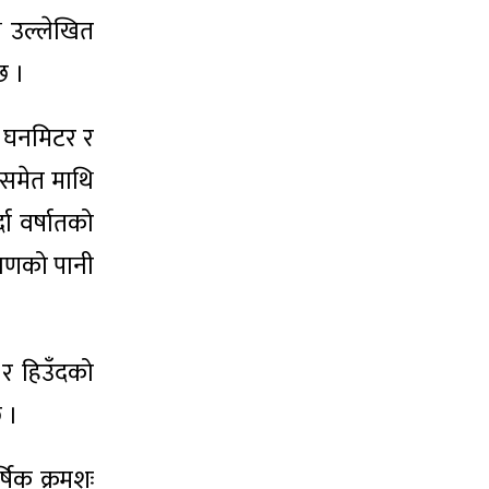
ि उल्लेखित
छ ।
ब घनमिटर र
 समेत माथि
दा वर्षातको
माणको पानी
 र हिउँदको
 ।
षिक क्रमशः