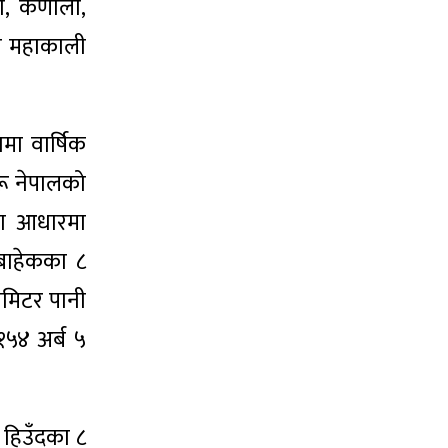
 कर्णाली,
ा महाकाली
नमा वार्षिक
ू नेपालको
कका आधारमा
 बाहेकका ८
नमिटर पानी
 १५४ अर्ब ५
 हिउँदका ८