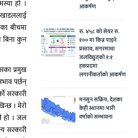
मस्या हो ।
आकर्षण
को खाडललाई
ावका बीचमा
रु. ४५८ को सेयर रु. 
न बिना कुन
१०० मा किन्न पाइने 
प्रस्ताव, सगरमाथा 
जलविद्युत्‌को १:१ 
हकप्रदमा 
सका प्रमुख
लगानीकर्ताको आकर्षण
भाव पर्छन्
्को सरकारी
मनसुन सक्रिय, देशका 
िन्छ । मेरो
केही स्थानमा भारी 
ै हो । जल
वर्षाको सम्भावना
न्य सरकारी