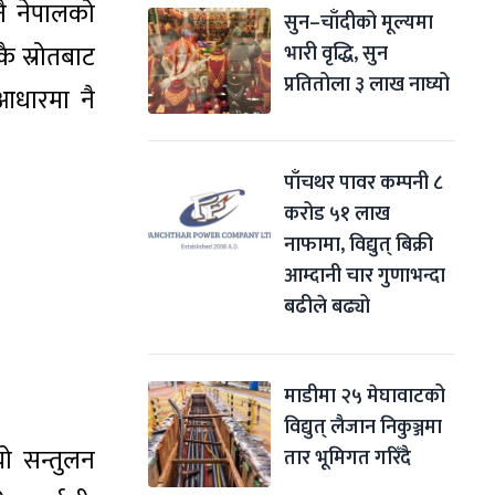
नै नेपालको
सुन–चाँदीको मूल्यमा 
कै स्रोतबाट
भारी वृद्धि, सुन 
प्रतितोला ३ लाख नाघ्यो
आधारमा नै
पाँचथर पावर कम्पनी ८ 
करोड ५१ लाख 
नाफामा, विद्युत् बिक्री 
आम्दानी चार गुणाभन्दा 
बढीले बढ्यो
माडीमा २५ मेघावाटको 
विद्युत् लैजान निकुञ्जमा 
यो सन्तुलन
तार भूमिगत गरिँदै