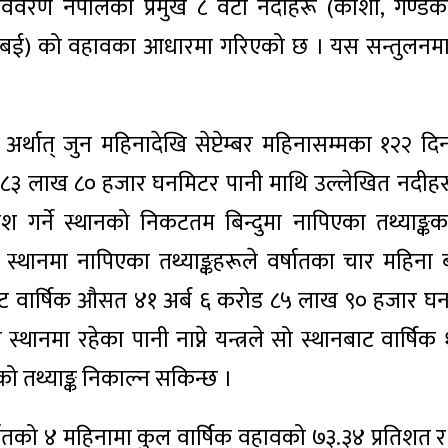
वरण नेपालका प्रमुख ८ वटा नदीहरू (कोशी, गण्डकी,
र बबई) को वहावका आधारमा गरिएको छ । यस सन्तुलनम
म अर्थात् जुन महिनादेखि सेप्टेम्बर महिनासम्मका १२२ दि
८३ लाख ८० हजार घनमिटर पानी माथि उल्लेखित नदीहर
श गर्ने स्थानको निकटतम बिन्दुमा नापिएका तथ्याङ्
 स्थानमा नापिएका तथ्याङ्कहरूले वर्षातका चार महिना
ानबाट वार्षिक औसत ४१ अर्ब ६ करोड ८५ लाख ९० हजार घ
थानमा रहेका पानी नाप्ने यन्त्रले सो स्थानबाट वार्षिक
 तथ्याङ्क निकाल्न सकिन्छ ।
षातको ४ महिनामा कुल वार्षिक वहावको ७३.३४ प्रतिशत र