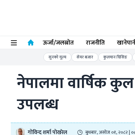
ऊर्जा/जलस्राेत
राजनीति
खानेपान
सुनको मूल्य
सेयर बजार
कुलमान घिसिङ
नेपालमा वार्षिक कु
उपलब्ध
गोविन्द शर्मा पोखरेल
बुधबार, असोज ०१, २०८२ | ०