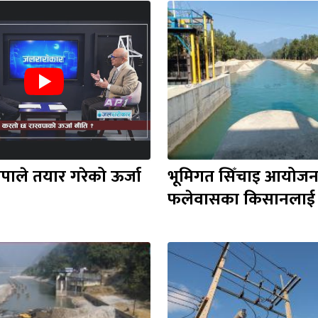
वपाले तयार गरेको ऊर्जा 
भूमिगत सिँचाइ आयोजना
फलेवासका किसानलाई 