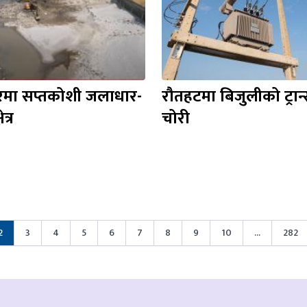
ारमा सप्तकोशी जलाधार-
रौतहटमा बिजुलीको ट्रान
त्र
चोरी
2
3
4
5
6
7
8
9
10
...
282