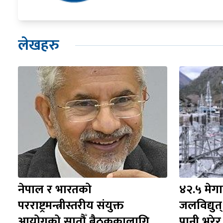
लेखहरु
नेपाल र भारतको 
४२.५ मेगा
परराष्ट्रमन्त्रीस्तरीय संयुक्त 
जलविद्यु
आयोगको सातौँ बैठककालागि 
पानी भरेर