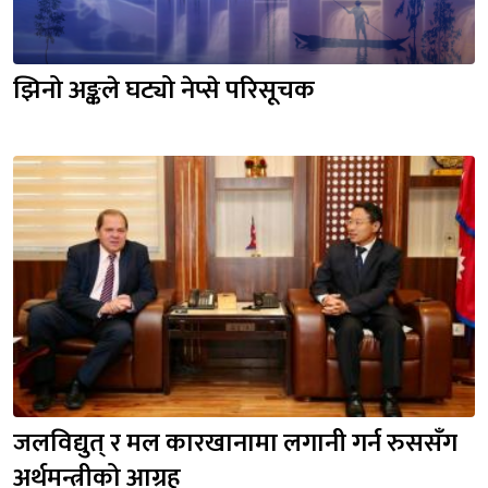
झिनो अङ्कले घट्यो नेप्से परिसूचक
जलविद्युत् र मल कारखानामा लगानी गर्न रुससँग 
अर्थमन्त्रीको आग्रह