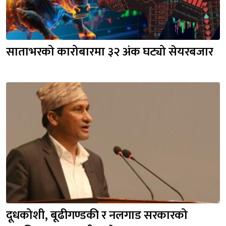
साताभरको कारोबारमा ३२ अंक घट्यो सेयरबजार
दूधकोशी, बूढीगण्डकी र नलगाड सरकारको 