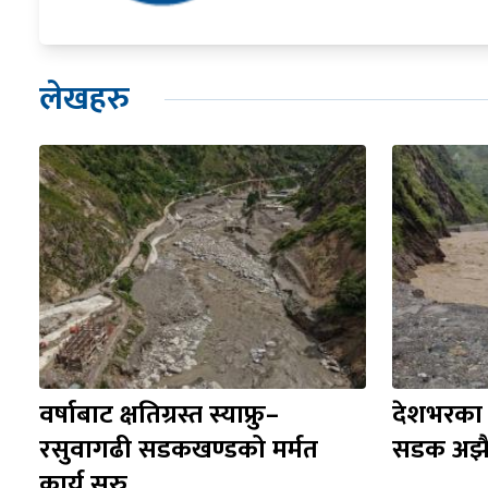
लेखहरु
वर्षाबाट क्षतिग्रस्त स्याफ्रु–
देशभरका व
रसुवागढी सडकखण्डको मर्मत 
सडक अझै 
कार्य सुरु