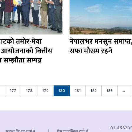
ाटको तमोर-मेवा 
नेपालभर मनसुन समाप्त,
त आयोजनाको वित्तीय 
सफा मौसम रहने
न सम्झौता सम्पन्न
177
178
179
180
181
182
183
...
01-45620
सूचना विभाग दर्ता नं.
प्रेस काउन्सिल दर्ता नं.