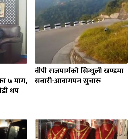
बीपी राजमार्गको सिन्धुली खण्डमा 
सवारी-आवागमन सुचारु
डी थप 