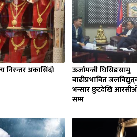
्य निरन्तर अकासिँदो
ऊर्जामन्त्री घिसिङसामु 
बाढीप्रभावित जलविद्युत्‌का ७ माग, 
भन्सार छुटदेखि आरसीओ
सम्म