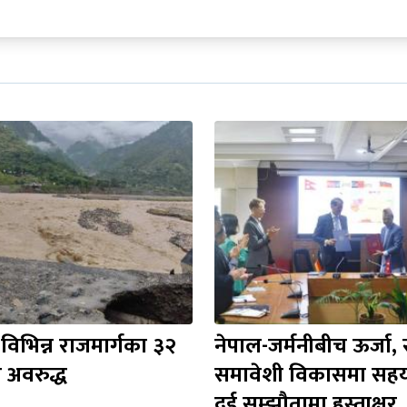
िभिन्न राजमार्गका ३२ 
नेपाल-जर्मनीबीच ऊर्जा, स्
अवरुद्ध
समावेशी विकासमा सहयोग
दुई सम्झौतामा हस्ताक्षर