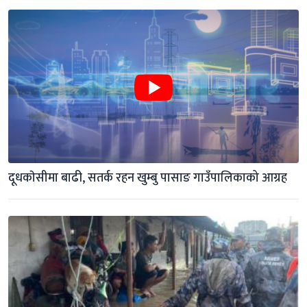
दूधकाेसीमा बाढी, सतर्क रहन खुम्बु पासाङ गाउँपालिकाको आग्रह