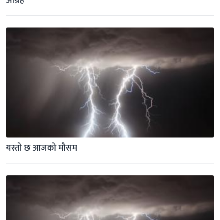
आग्रह
यस्तो छ आजको मौसम