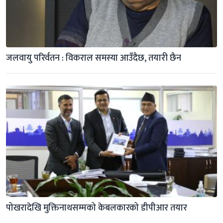
जलवायु परिर्वतन : विकराल समस्या आउँदैछ, तयारी छैन
पोखरादेखि मुक्तिनाथसम्मको केबलकारको डीपीआर तयार