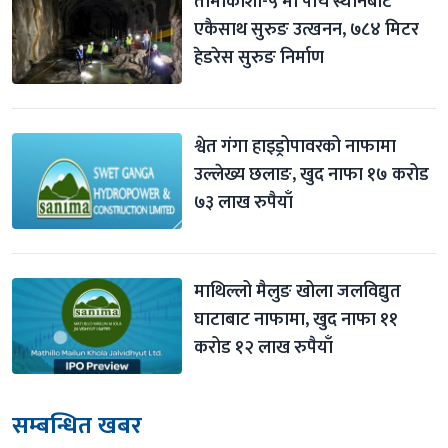
तामाकोशी-५ मा पाँच स्थानबाट 
एकैसाथ सुरुङ उत्खनन, ७८४ मिटर 
हेडरेस सुरुङ निर्माण
श्वेत गंगा हाइड्रोपावरको नाफामा 
उल्लेख्य छलाङ, खुद नाफा १७ करोड 
७३ लाख रुपैयाँ
माथिल्लो मैलुङ खोला जलविद्युत 
घाटाबाट नाफामा, खुद नाफा ११ 
करोड १२ लाख रुपैयाँ
सम्बन्धित खबर