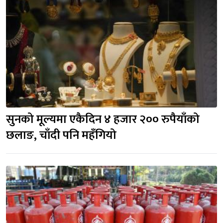
सुनको मूल्यमा एकैदिन ४ हजार २०० रुपैयाँको 
छलाङ, चाँदी पनि महँगियो