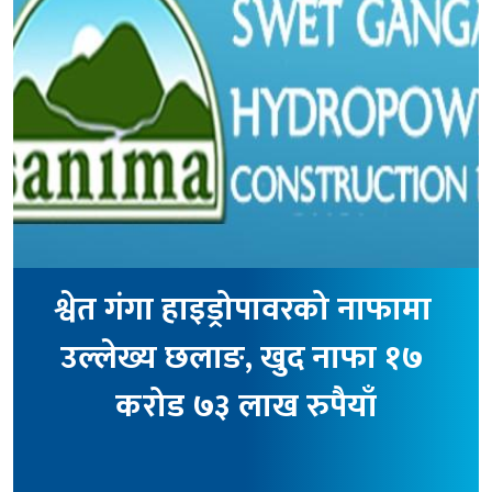
श्वेत गंगा हाइड्रोपावरको नाफामा 
उल्लेख्य छलाङ, खुद नाफा १७ 
करोड ७३ लाख रुपैयाँ