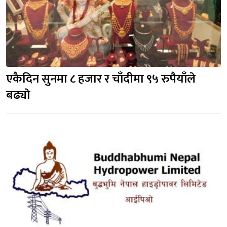
एकैदिन सुनमा ८ हजार र चाँदीमा ९५ रुपैयाँले 
बढ्याे