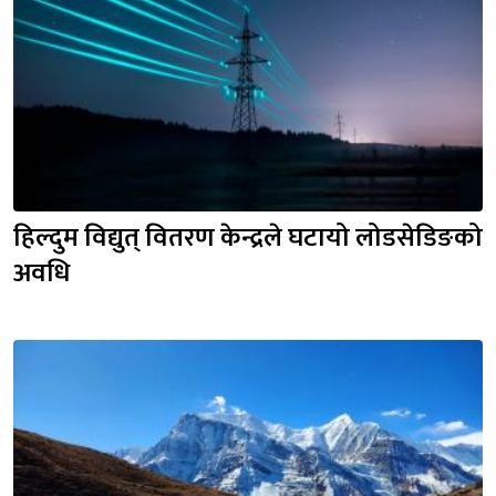
हिल्दुम विद्युत् वितरण केन्द्रले घटायो लोडसेडिङको 
अवधि