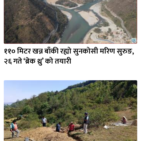
११० मिटर खन्न बाँकी रह्यो सुनकोसी मरिण सुरुङ, 
२६ गते ‘ब्रेक थ्रु’ को तयारी