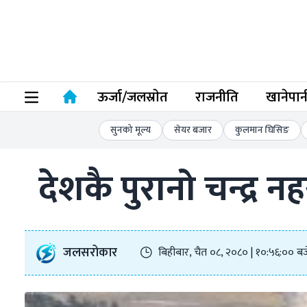
ऊर्जा/जलस्राेत
राजनीति
खानेपान
सुनको मूल्य
सेयर बजार
कुलमान घिसिङ
देशकै पुरानो चन्द्र न
जलसरोकार
बिहीबार, चैत ०८, २०८० | १०:५६:०० बज