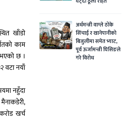
घट्दा ठूलो राहत
अर्थमन्त्री वाग्ले ठोके 
्थित खाँडो
सिंचाई र खानेपानीको 
बिजुलीमा समेत भ्याट, 
र्मतको काम
पूर्व ऊर्जामन्त्री घिसिङले 
ता भएको छ ।
गरे विरोध
२ वटा नयाँ
मयमा नहुँदा
मैनाकडेरी,
करोड खर्च