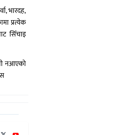
्वा, भारदह,
मा प्रत्येक
बाट सिँचाइ
पानी नआएको
सस