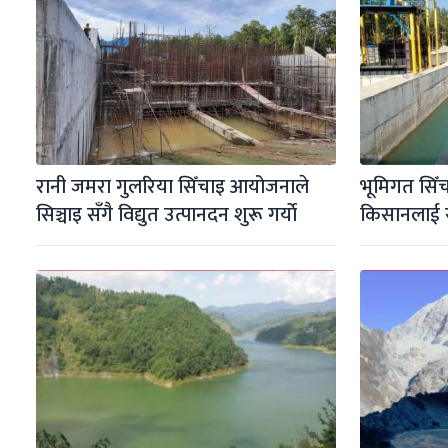
रानी जमरा गुलरिया सिँचाइ आयोजनाले 
भूमिगत सिँ
सिञ्चाइ सँगै विद्युत उत्पानदन शुरू गर्याे
किसानलाई 