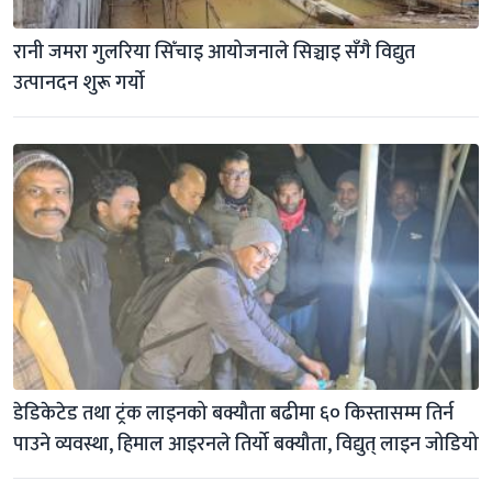
रानी जमरा गुलरिया सिँचाइ आयोजनाले सिञ्चाइ सँगै विद्युत 
उत्पानदन शुरू गर्याे
डेडिकेटेड तथा ट्रंक लाइनको बक्यौता बढीमा ६० किस्तासम्म तिर्न 
पाउने व्यवस्था, हिमाल आइरनले तिर्यो बक्यौता, विद्युत् लाइन जोडियो