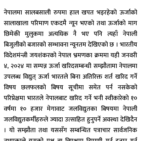
नेपालमा सालबसाली रुपमा हाल खपत भइरहेको ऊर्जाको
सालाखाला परिमाण एकदमै न्यून भएको तथा ऊर्जाको माग
छिमेकी मुलुकमा अत्यधिक नै भए पनि त्यहाँ नेपाली
बिजुलीको बजारको सम्भावना न्यूनतम देखिएको छ । भारतीय
विदेशमंन्त्री जयशंकरको नेपाल भ्रमणका क्रममा यही जनवरी
४, २०२४ मा सम्पन्न ऊर्जा खरिदसम्बन्धी सम्झौतामा नेपालमा
उपलब्ध विद्युत् ऊर्जा भारतले बिना अतिरिक्त शर्त खरिद गर्ने
विषय छलफलको बिषय सूचीमा समेत पर्न नसकेको
परिप्रेक्षमा भारतले नेपालबाट खरिद गर्ने भनी स्वीकारेको १०
वर्षमा १० हजार मेगावाट जलविद्युतका बिषयमा नेपाली
जलविद्युतकर्मीहरुले ज्यादा उत्साहित हुनुपर्ने अवस्था देखिदैन
। यो सम्झौता तथा यससँग सम्बन्धित पत्राचार सार्वजनिक
नभएकाले यसको पक्ष वा विपक्षमा टिप्पणी गर्न हतार गर्नु