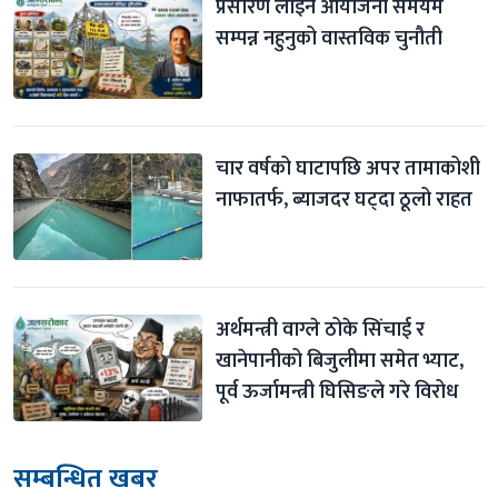
प्रसारण लाइन आयोजना समयमै 
सम्पन्न नहुनुको वास्तविक चुनौती
चार वर्षको घाटापछि अपर तामाकोशी 
नाफातर्फ, ब्याजदर घट्दा ठूलो राहत
अर्थमन्त्री वाग्ले ठोके सिंचाई र 
खानेपानीको बिजुलीमा समेत भ्याट, 
पूर्व ऊर्जामन्त्री घिसिङले गरे विरोध
सम्बन्धित खबर