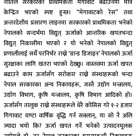
नीतिले सरकारको प्राथमिकता मेगावाट बढाउनेमा मात्र
केन्द्रित भएको स्पष्ट हुन्छ। “मेगावाटको रेस” तथा
अन्तरदेशीय प्रसारण लाइनमा सरकारको प्राथमिकता भनेको
नेपालको सन्दर्भमा विद्युत् ऊर्जाको आन्तरिक खपतभन्दा
विद्युत् निकासीमा भएको र यो भनेको नेपालको विद्युत्
प्रणालीलाई सधैँ परनिर्भर राख्ने ‘ग्रान्ड डिजाइन’ नेपालको ऊर्जा
सुरक्षाका लागि खतरा भएको देख्छु। वास्तवमा ऊर्जा खपत
बढाउने काम ऊर्जासँग सरोकार राख्ने संस्थाहरूको भन्दा
नेपाल सरकारका अन्य निकायहरू, जस्तै उद्योग मन्त्रालय,
उद्योग विभाग, कृषि मन्त्रालय, कृषि विभाग आदिको हो।
ऊर्जासँग तालुक राख्ने संस्थाहरूले धेरै कोसिस गरे १-२ हजार
गिगावाट घण्टा वार्षिक वृद्धि गर्न सक्लान्, या सो नै अलि
ज्यादा भयो कि? ऊर्जा खपत गर्ने भनेको उत्पादनमूलक