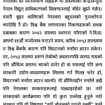
नेपालका धेरै स्वनामधन्य विज्ञहरू यो अवस्थाको केन्द्रविन्दुमा
नेपाल विद्युत् प्राधिकरणको विखण्डनलाई जोडेर बुझ्ने गर्छन्।
यसरी बुझ्न थालिएको नेपालमा बहुदलको पुनर्स्थापना
भएदेखि नै हो। विश्व बैंक लगायतका निकायहरूको अथक
दबाबका कारण २०४२ सालमा स्थापना गरिएको ने.वि.प्रा.
आफ्नो ११औँ जन्मोत्सव मनाउने समय, करिब २०५३ सालसम्म
त विश्व बैंककै कारण पनि विघटनको चर्चामा आउन सकेन।
तर, २०५३ सालमा अरुण तेस्रोको अवसानपछि सायद यसको
पनि औचित्य समाप्त भएको ठानेर हो वा यसलाई पनि अन्य
सरकारी उद्योग-व्यवसायहरू लिलाम गर्न मिल्छ भनेर हो,
विघटनको चर्चामा आउन थाल्यो। यो औचित्यहीन चर्चाले अझै
पनि नेपालका सरकारहरूलाई पछ्याइरहेको छ। नयाँ
सरकारको कार्यक्रममा पनि यो कुरा उल्लेख हुनुले नयाँ
सरकार पनि यो विषयमा “नयाँ बोतलको पुरानो रक्सी” जस्तै