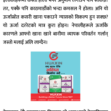
इलाकाहरूमा कस्तो होला भनेर अनुमान लगाउन पनि सकिन्न।
तर, पक्कै पनि काठमाडौंको भन्दा कमसल नै होला। अनि यो
ऊर्जास्रोत कसरी खाना पकाउने ग्यासको विकल्प हुन सक्छ?
यो ऊर्जा दररेटको मात्र कुरा होइन। नेपालीहरूले ऊर्जाकै
कारणले आफ्नो खाना खाने बानीमा व्यापक परिवर्तन गर्लान्
जस्तो मलाई अलि लाग्दैन।