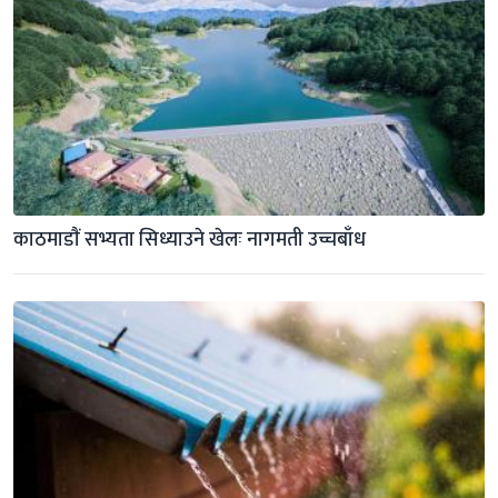
काठमाडाैं सभ्यता सिध्याउने खेलः नागमती उच्चबाँध