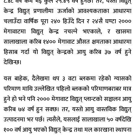
८.४८ वर्ष कम भई कुल २५.४५ वर्ष हुनेछ। तर, यस्तो विद्युत्
केन्द्र विद्युत् प्रणालीमा ऊर्जाको आवश्यकताका आधारमा
चलाउँदा वार्षिक पूरा २४० हिउँदे दिन र २४सै घण्टा २०००
मेगावाटमा विद्युत् केन्द्र नचल्ने भएकाले, र खासमा
सालाखाला करिब १४०० मेगावाट औसत क्षमताका आधारमा
हिसाब गर्दा यो विद्युत् केन्द्रको आयु करिब ३७ वर्ष हुने
देखिन्छ।
यस बाहेक, दैलेखमा थप ३ वटा ब्लकमा रहेको ग्यासको
परिमाण माथि उल्लेखित पहिलो ब्लकको परिमाणबराबर मात्र
हुने हो भने पनि २००० मेगावाट विद्युत् प्लान्टको सञ्चालन आयु
करिब ७४ वर्ष हुन सक्छ। तर, यस्तो आयु वास्तविक विद्युत्
उत्पादनमा भर पर्छ। त्यसैले, यसलाई सालाखाला ५० वर्षदेखि
१०० वर्ष आयु भएको विद्युत् केन्द्र तथा मल कारखाना स्थापना