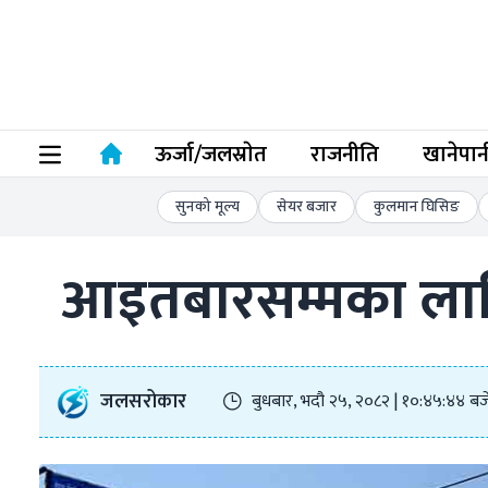
ऊर्जा/जलस्राेत
राजनीति
खानेपान
सुनको मूल्य
सेयर बजार
कुलमान घिसिङ
आइतबारसम्मका लागि 
जलसरोकार
बुधबार, भदौ २५, २०८२ | १०:४५:४४ बज