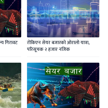
्य गिरावट
रोकिएन सेयर बजारको ओरालो यात्रा, 
परिसूचक २ हजार नजिक