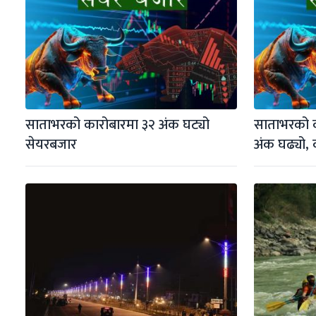
साताभरको कारोबारमा ३२ अंक घट्यो 
साताभरको क
सेयरबजार
अंक घढ्यो, 