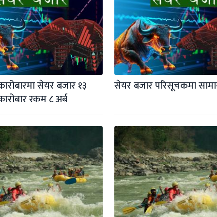
ारोबारमा सेयर बजार १३ 
सेयर बजार परिसूचकमा सामान
कारोबार रकम ८ अर्ब