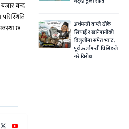
घट्दा ठूलो राहत
बजार बन्द
 परिस्थिति
अर्थमन्त्री वाग्ले ठोके 
यवस्था छ ।
सिंचाई र खानेपानीको 
बिजुलीमा समेत भ्याट, 
पूर्व ऊर्जामन्त्री घिसिङले 
गरे विरोध