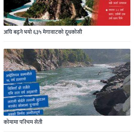
अघि बढ्ने भयो ६३५ मेगावाटको दूधकोसी
कोमामा पश्‍चिम सेती