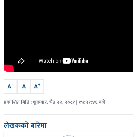
–
+
A
A
A
प्रकाशित मिति : शुक्रबार, चैत २२, २०८१ | १५:५१:४६ बजे
लेखकको बारेमा