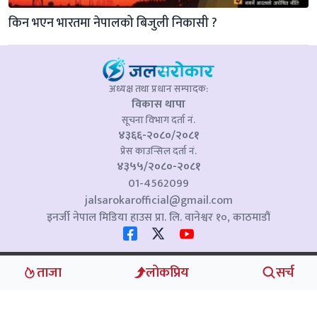
किन भएन भारतमा नेपालको बिजुली निकासी ?
अध्यक्ष तथा प्रधान सम्पादक:
विकास थापा
सूचना विभाग दर्ता नं.
४३६६-२०८०/२०८१
प्रेस काउन्सिल दर्ता नं.
४३५५/२०८०-२०८१
01-4562099
jalsarokarofficial@gmail.com
इनर्जी नेपाल मिडिया हाउस प्रा. लि. वानेश्वर १०, काठमाडौं
Copyright © Jalsarokar 2024 . All Rights Reserved.
ताजा
लोकप्रिय
सर्च
POWERED BY
Bibek Devkota