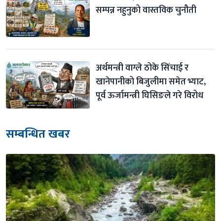
सम्पन्न नहुनुको वास्तविक चुनौती
अर्थमन्त्री वाग्ले ठोके सिंचाई र 
खानेपानीको बिजुलीमा समेत भ्याट, 
पूर्व ऊर्जामन्त्री घिसिङले गरे विरोध
सम्बन्धित खबर