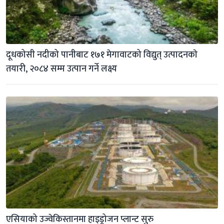
दूधकोसी नदीको पानीबाट १७१ मेगावाटको विद्युत् उत्पादनकाे 
तयारी, २०८४ सम्म उत्पान गर्ने लक्ष्य
एसियाको उज्वेकिस्तानमा हाइड्रोजन प्लान्ट सुरु