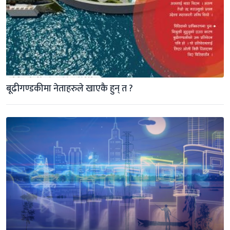
बूढीगण्डकीमा नेताहरुले खाएकै हुन् त ?