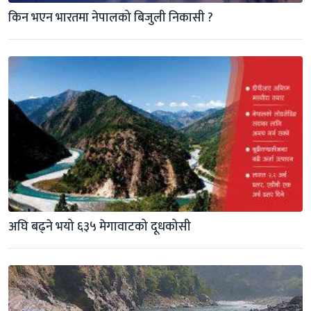
किन भएन भारतमा नेपालको बिजुली निकासी ?
अघि बढ्ने भयो ६३५ मेगावाटको दूधकोसी