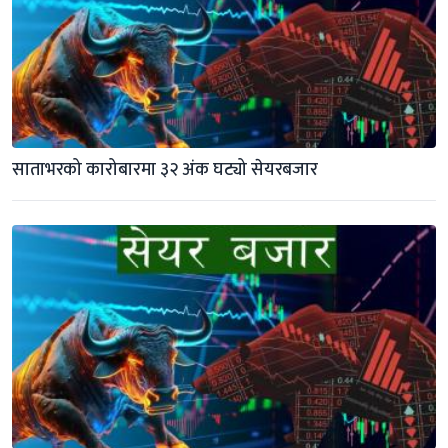
साताभरको कारोबारमा ३२ अंक घट्यो सेयरबजार