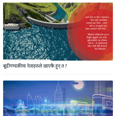
बूढीगण्डकीमा नेताहरुले खाएकै हुन् त ?