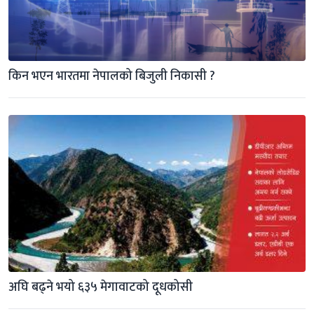
किन भएन भारतमा नेपालको बिजुली निकासी ?
अघि बढ्ने भयो ६३५ मेगावाटको दूधकोसी