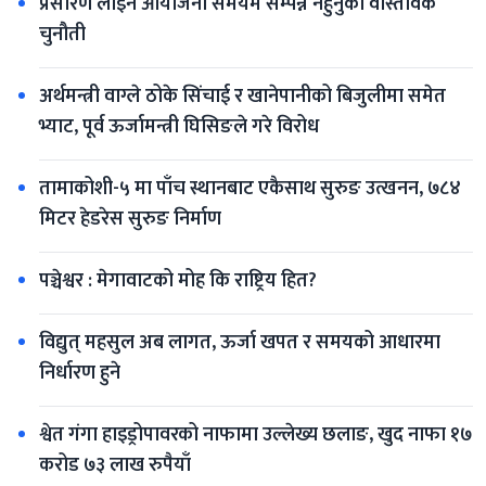
प्रसारण लाइन आयोजना समयमै सम्पन्न नहुनुको वास्तविक 
चुनौती
अर्थमन्त्री वाग्ले ठोके सिंचाई र खानेपानीको बिजुलीमा समेत 
भ्याट, पूर्व ऊर्जामन्त्री घिसिङले गरे विरोध
तामाकोशी-५ मा पाँच स्थानबाट एकैसाथ सुरुङ उत्खनन, ७८४ 
मिटर हेडरेस सुरुङ निर्माण
पञ्चेश्वर : मेगावाटको मोह कि राष्ट्रिय हित?
विद्युत् महसुल अब लागत, ऊर्जा खपत र समयको आधारमा 
निर्धारण हुने
श्वेत गंगा हाइड्रोपावरको नाफामा उल्लेख्य छलाङ, खुद नाफा १७ 
करोड ७३ लाख रुपैयाँ