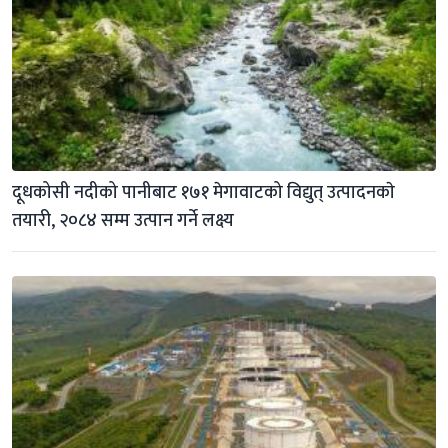
दूधकोसी नदीको पानीबाट १७१ मेगावाटको विद्युत् उत्पादनकाे 
तयारी, २०८४ सम्म उत्पान गर्ने लक्ष्य