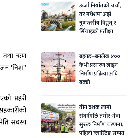
ऊर्जा निर्यातको चर्चा, 
तर मधेशमा अझै 
गुणस्तरीय विद्युत् र 
सिँचाइको प्रतीक्षा
बचत तथा ऋण
बझाङ–बनलेक ४०० 
केभी प्रसारण लाइन 
मजन ‘निशा’
निर्माण प्रक्रिया अघि 
बढ्यो
को प्रहरी
तीन दशक लामो 
नि सहकारीको
संघर्षपछि तमोर-मेवा 
मिति सदस्य
सुरुङ निर्माण चरणमा, 
पहिलो ब्लास्टिङ सम्पन्न