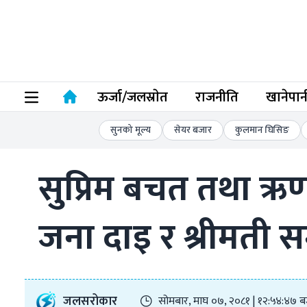
ऊर्जा/जलस्राेत
राजनीति
खानेपान
सुनको मूल्य
सेयर बजार
कुलमान घिसिङ
सुप्रिम बचत तथा ऋ
जना दाइ र श्रीमती सम
जलसरोकार
सोमबार, माघ ०७, २०८१ | १२:५४:४७ ब