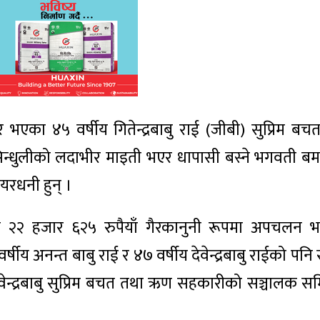
एका ४५ वर्षीय गितेन्द्रबाबु राई (जीबी) सुप्रिम 
ी सिन्धुलीको लदाभीर माइती भएर धापासी बस्ने भगवती ब
ेयरधनी हुन् ।
ाख २२ हजार ६२५ रुपैयाँ गैरकानुनी रूपमा अपचलन भए
्षीय अनन्त बाबु राई र ४७ वर्षीय देवेन्द्रबाबु राईको प
न्द्रबाबु सुप्रिम बचत तथा ऋण सहकारीको सञ्चालक स