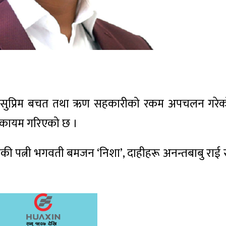
ालित सुप्रिम बचत तथा ऋण सहकारीको रकम अपचलन गरे
ी कायम गरिएको छ ।
की पत्नी भगवती बमजन ‘निशा’, दाहीहरू अनन्तबाबु राई र दे