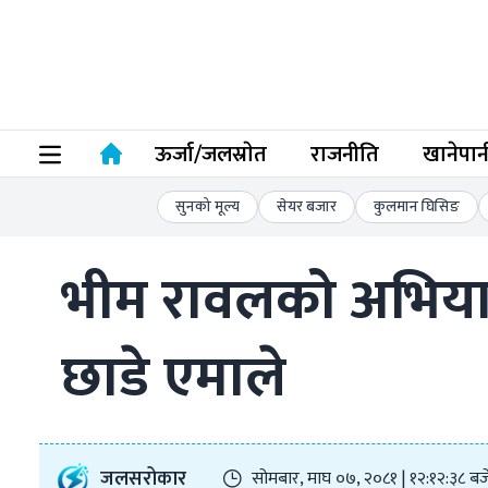
ऊर्जा/जलस्राेत
राजनीति
खानेपान
सुनको मूल्य
सेयर बजार
कुलमान घिसिङ
भीम रावलको अभियानला
छाडे एमाले
जलसरोकार
सोमबार, माघ ०७, २०८१ | १२:१२:३८ बज