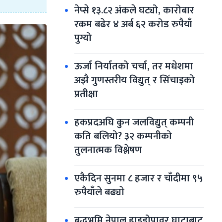
नेप्से १३.८२ अंकले घट्यो, कारोबार 
रकम बढेर ४ अर्ब ६२ करोड रुपैयाँ 
पुग्यो
ऊर्जा निर्यातको चर्चा, तर मधेशमा 
अझै गुणस्तरीय विद्युत् र सिँचाइको 
प्रतीक्षा
हकप्रदअघि कुन जलविद्युत् कम्पनी 
कति बलियो? ३२ कम्पनीको 
तुलनात्मक विश्लेषण
एकैदिन सुनमा ८ हजार र चाँदीमा ९५ 
रुपैयाँले बढ्याे
बुद्धभूमि नेपाल हाइड्रोपावर घाटाबाट 