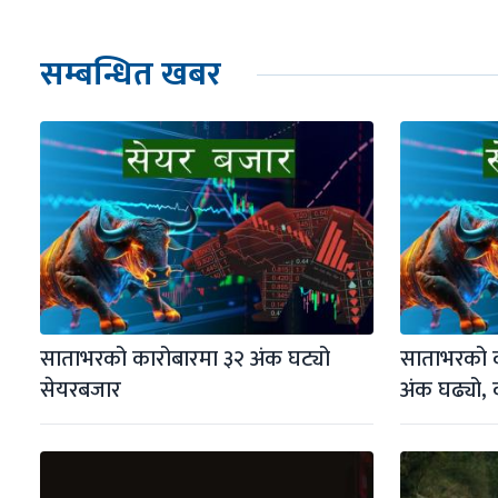
सम्बन्धित खबर
साताभरको कारोबारमा ३२ अंक घट्यो 
साताभरको क
सेयरबजार
अंक घढ्यो, 