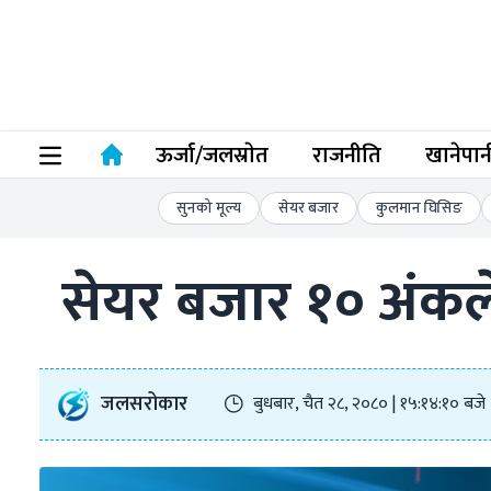
ऊर्जा/जलस्राेत
राजनीति
खानेपान
सुनको मूल्य
सेयर बजार
कुलमान घिसिङ
सेयर बजार १० अंकले
जलसरोकार
बुधबार, चैत २८, २०८० | १५:१४:१० बजे