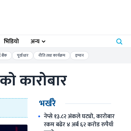
भिडियो
अन्य
बैंक
पूर्वाधार
नीति तथा कार्यक्रम
इप्पान
डको कारोबार
भर्खरै
नेप्से १३.८२ अंकले घट्यो, कारोबार 
रकम बढेर ४ अर्ब ६२ करोड रुपैयाँ 