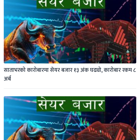
साताभरको कारोबारमा सेयर बजार १३ अंक घढ्यो, कारोबार रकम ८ 
अर्ब