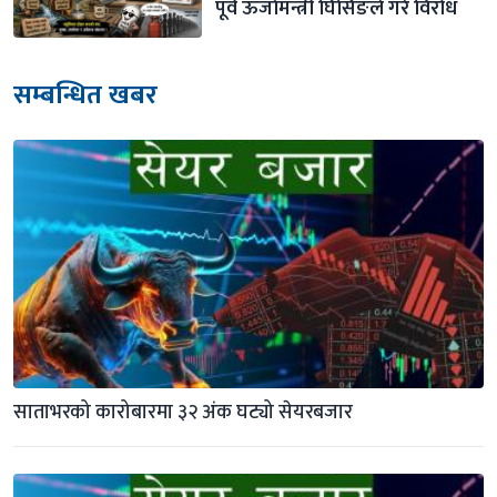
पूर्व ऊर्जामन्त्री घिसिङले गरे विरोध
सम्बन्धित खबर
साताभरको कारोबारमा ३२ अंक घट्यो सेयरबजार