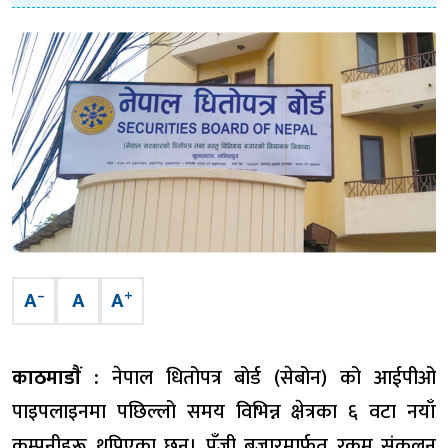
–
+
A
A
A
काठमाडाैं :
नेपाल धितोपत्र बोर्ड (सेबोन) को आईपीओ
पाइपलाइनमा पछिल्लो समय विभिन्न क्षेत्रका ६ वटा नयाँ
कम्पनीहरू थपिएका छन्। पूँजी बजारमार्फत रकम संकलन