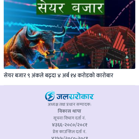
सेयर बजार ९ अंकले बढ्दा ४ अर्ब १४ करोडको कारोबार
अध्यक्ष तथा प्रधान सम्पादक:
विकास थापा
सूचना विभाग दर्ता नं.
४३६६-२०८०/२०८१
प्रेस काउन्सिल दर्ता नं.
४३५५/२०८०-२०८१