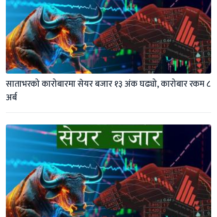
साताभरको कारोबारमा सेयर बजार १३ अंक घढ्यो, कारोबार रकम ८ 
अर्ब