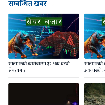
सम्बन्धित खबर
साताभरको कारोबारमा ३२ अंक घट्यो 
साताभरको क
सेयरबजार
अंक घढ्यो, 