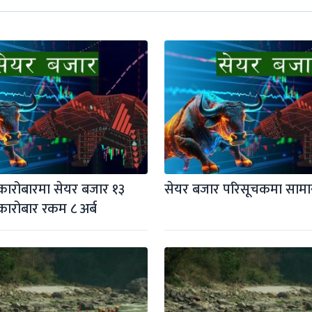
ारोबारमा सेयर बजार १३ 
सेयर बजार परिसूचकमा सामान
कारोबार रकम ८ अर्ब