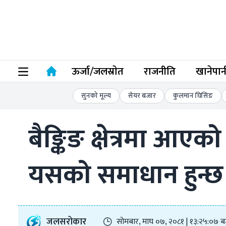
ऊर्जा/जलस्राेत
राजनीति
खानेपान
सुनको मूल्य
सेयर बजार
कुलमान घिसिङ
बैङ्किङ क्षेत्रमा आए
यसको समाधान हुन्छ 
जलसरोकार
सोमबार, माघ ०७, २०८१ | १३:२५:०७ ब