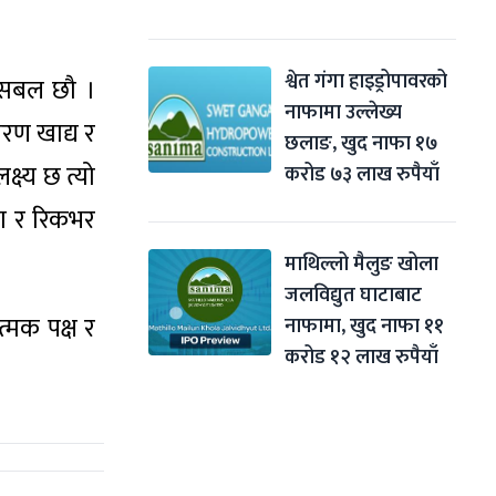
श्वेत गंगा हाइड्रोपावरको 
मा सबल छौ ।
नाफामा उल्लेख्य 
रण खाद्य र
छलाङ, खुद नाफा १७ 
्ष्य छ त्यो
करोड ७३ लाख रुपैयाँ
फा र रिकभर
माथिल्लो मैलुङ खोला 
जलविद्युत घाटाबाट 
्मक पक्ष र
नाफामा, खुद नाफा ११ 
करोड १२ लाख रुपैयाँ