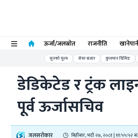
ऊर्जा/जलस्राेत
राजनीति
खानेपान
सुनको मूल्य
सेयर बजार
कुलमान घिसिङ
डेडिकेटेड र ट्रंक लाइ
पूर्व ऊर्जासचिव
जलसरोकार
बिहीबार, भदौ २७, २०८१ | ११:५५:५२ ब