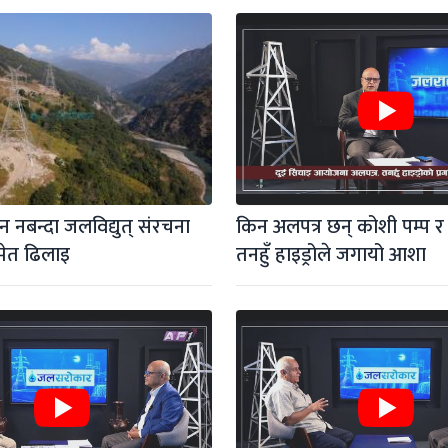
 नबन्दा जलविद्युत् संरचना 
किन अलपत्र छन् कोशी पम्प र चन
मेत ढिलाइ
तनहुँ हाइड्रोले जगायो आशा