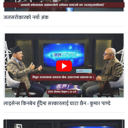
जलसरोकारको नयाँ अंक
लाइसेन्स किनबेच हुँदैमा सरकारलाई घाटा छैन : कुमार पाण्डे