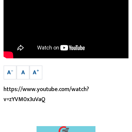
–
+
A
A
A
https://www.youtube.com/watch?
v=zYVM0x3uVaQ