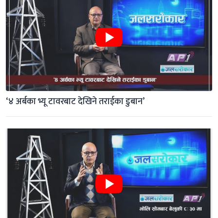
‘४ अर्बका भ्यू टावरबाट देखिने तराईका डुबान’