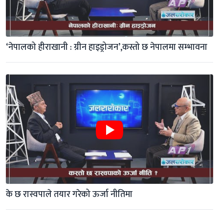
‘नेपालको हीराखानी : ग्रीन हाइड्रोजन’,कस्तो छ नेपालमा सम्भावना
के छ रास्वपाले तयार गरेको ऊर्जा नीतिमा