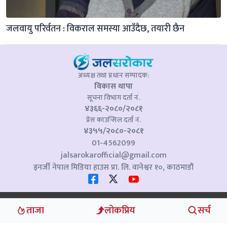
जलवायु परिर्वतन : विकराल समस्या आउँदैछ, तयारी छैन
अध्यक्ष तथा प्रधान सम्पादक:
विकास थापा
सूचना विभाग दर्ता नं.
४३६६-२०८०/२०८१
प्रेस काउन्सिल दर्ता नं.
४३५५/२०८०-२०८१
01-4562099
jalsarokarofficial@gmail.com
इनर्जी नेपाल मिडिया हाउस प्रा. लि. वानेश्वर १०, काठमाडौं
Copyright © Jalsarokar 2024 . All Rights Reserved.
ताजा
लोकप्रिय
सर्च
POWERED BY
Bibek Devkota