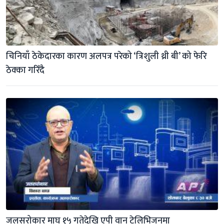
चिनियाँ ठेकेदारका कारण अलपत्र परेको ‘त्रिशुली थ्री बी’ को फेरि 
ठेक्का गरिँदै
जलसरोकार माघ १५ गतेदेखि एपी वान टेलिभिजनमा