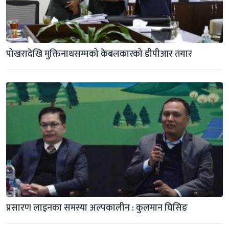
पोखरादेखि मुक्तिनाथसम्मको केबलकारको डीपीआर तयार
प्रसारण लाइनका समस्या अल्पकालीन : कुलमान घिसिङ