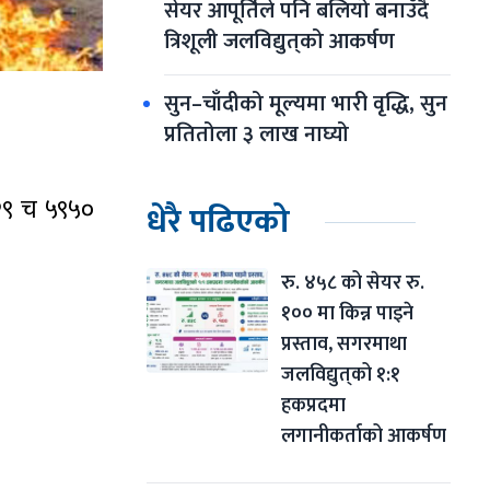
सेयर आपूर्तिले पनि बलियो बनाउँदै 
त्रिशूली जलविद्युत्‌को आकर्षण
सुन–चाँदीको मूल्यमा भारी वृद्धि, सुन 
प्रतितोला ३ लाख नाघ्यो
२९ च ५९५०
धेरै पढिएको
रु. ४५८ को सेयर रु. 
१०० मा किन्न पाइने 
प्रस्ताव, सगरमाथा 
जलविद्युत्‌को १:१ 
हकप्रदमा 
लगानीकर्ताको आकर्षण