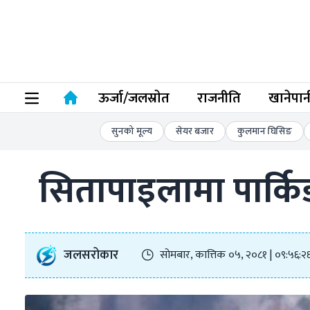
ऊर्जा/जलस्राेत
राजनीति
खानेपान
सुनको मूल्य
सेयर बजार
कुलमान घिसिङ
सितापाइलामा पार्कि
जलसरोकार
सोमबार, कात्तिक ०५, २०८१ | ०९:५६:२