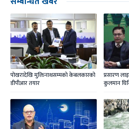
सम्बन्धित खबर
पोखरादेखि मुक्तिनाथसम्मको केबलकारको 
प्रसारण ला
डीपीआर तयार
कुलमान घि