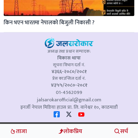
किन भएन भारतमा नेपालको बिजुली निकासी ?
अध्यक्ष तथा प्रधान सम्पादक:
विकास थापा
सूचना विभाग दर्ता नं.
४३६६-२०८०/२०८१
प्रेस काउन्सिल दर्ता नं.
४३५५/२०८०-२०८१
01-4562099
jalsarokarofficial@gmail.com
इनर्जी नेपाल मिडिया हाउस प्रा. लि. वानेश्वर १०, काठमाडौं
Copyright © Jalsarokar 2024 . All Rights Reserved.
ताजा
लोकप्रिय
सर्च
POWERED BY
Bibek Devkota