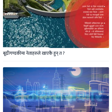
बूढीगण्डकीमा नेताहरुले खाएकै हुन् त ?