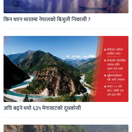
किन भएन भारतमा नेपालको बिजुली निकासी ?
अघि बढ्ने भयो ६३५ मेगावाटको दूधकोसी