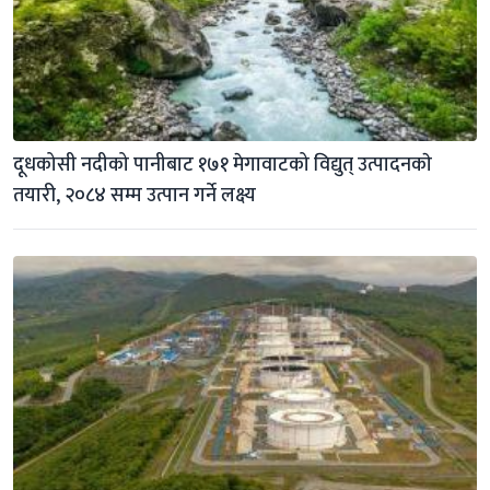
दूधकोसी नदीको पानीबाट १७१ मेगावाटको विद्युत् उत्पादनकाे 
तयारी, २०८४ सम्म उत्पान गर्ने लक्ष्य