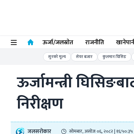
ऊर्जा/जलस्राेत
राजनीति
खानेपान
सुनको मूल्य
सेयर बजार
कुलमान घिसिङ
ऊर्जामन्त्री घिसिङ
निरीक्षण
जलसरोकार
सोमबार, असोज ०६, २०८२ | १६:५०:३५