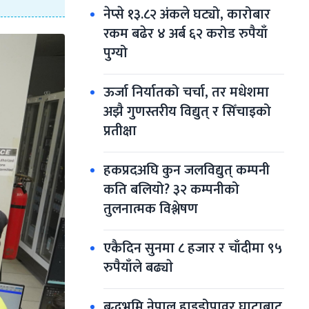
नेप्से १३.८२ अंकले घट्यो, कारोबार 
रकम बढेर ४ अर्ब ६२ करोड रुपैयाँ 
पुग्यो
ऊर्जा निर्यातको चर्चा, तर मधेशमा 
अझै गुणस्तरीय विद्युत् र सिँचाइको 
प्रतीक्षा
हकप्रदअघि कुन जलविद्युत् कम्पनी 
कति बलियो? ३२ कम्पनीको 
तुलनात्मक विश्लेषण
एकैदिन सुनमा ८ हजार र चाँदीमा ९५ 
रुपैयाँले बढ्याे
बुद्धभूमि नेपाल हाइड्रोपावर घाटाबाट 