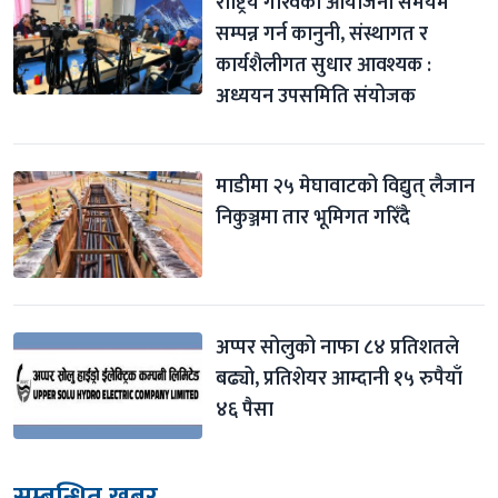
राष्ट्रिय गौरवका आयोजना समयमै 
सम्पन्न गर्न कानुनी, संस्थागत र 
कार्यशैलीगत सुधार आवश्यक : 
अध्ययन उपसमिति संयोजक
माडीमा २५ मेघावाटको विद्युत् लैजान 
निकुञ्जमा तार भूमिगत गरिँदै
अप्पर सोलुको नाफा ८४ प्रतिशतले 
बढ्यो, प्रतिशेयर आम्दानी १५ रुपैयाँ 
४६ पैसा
सम्बन्धित खबर