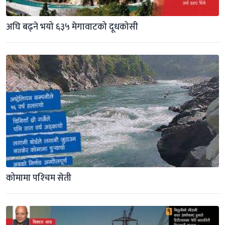
अघि बढ्ने भयो ६३५ मेगावाटको दूधकोसी
कोमामा पश्‍चिम सेती